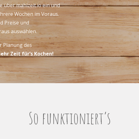
 über mahlzeit.io ein und
ehrere Wochen im Voraus.
nd Preise und
raus auswählen.
der Planung des
hr Zeit für’s Kochen!
So funktioniert’s